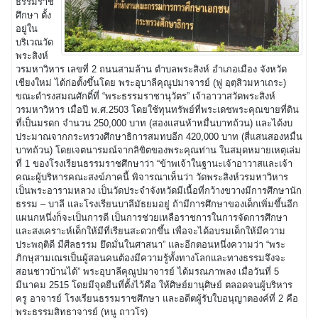
ธรรมราช
ศึกษา ตั้ง
อยู่ใน
บริเวณวัด
พระสิงห์
วรมหาวิหาร เลขที่ 2 ถนนสามล้าน ตำบลพระสิงห์ อำเภอเมือง จังหวัด
เชียงใหม่ ได้ก่อตั้งขึ้นโดย พระอุบาลีคุณูปมาจารย์ (ฟู อฺตฺสิวมหาเถระ)
ขณะดำรงสมณศักดิ์ที่ “พระธรรมราชานุวัตร” เจ้าอาวาสวัดพระสิงห์
วรมหาวิหาร เมื่อปี พ.ศ.2503 โดยใช้ทุนทรัพย์ที่พระเดชพระคุณขายที่ดิน
ที่เป็นมรดก จำนวน 250,000 บาท (สองแสนห้าหมื่นบาทถ้วน) และได้งบ
ประมาณจากกระทรวงศึกษาธิการสมทบอีก 420,000 บาท (สี่แสนสองหมื่น
บาทถ้วน) โดยเจตนารมณ์จากลิขิตของพระคุณท่าน ในสมุดหมายเหตุเล่ม
ที่ 1 ของโรงเรียนธรรมราชศึกษาว่า “ข้าพเจ้าในฐานะเจ้าอาวาสและเจ้า
คณะผู้บริหารคณะสงฆ์ภาคนี้ พิจารณาเห็นว่า วัดพระสิงห์วรมหาวิหาร
เป็นพระอารามหลวง เป็นวัดประจำจังหวัดมีเนื้อที่กว้างขวางมีการศึกษานัก
ธรรม – บาลี และโรงเรียนบาลีมัธยมอยู่ ถ้ามีการศึกษาของเด็กเพิ่มขึ้นอีก
แผนกหนึ่งก็จะเป็นการดี เป็นการช่วยเหลือราชการในการจัดการศึกษา
และสงเคราะห์เด็กให้มีที่เรียนสะดวกขึ้น เพื่อจะได้อบรมเด็กให้มีความ
ประพฤติดี มีศีลธรรม ยึดมั่นในศาสนา” และอีกตอนหนึ่งความว่า “พระ
ภิกษุสามเณรเป็นผู้สอนคนต้องมีความรู้ทั้งทางโลกและทางธรรมจึงจะ
สอนชาวบ้านได้” พระอุบาลีคุณูปมาจารย์ ได้มรณภาพลง เมื่อวันที่ 5
มีนาคม 2515 โดยมีจุดยืนที่ตั้งไว้คือ ให้ศิษย์ยานุศิษย์ ตลอดจนผู้บริหาร
ครู อาจารย์ โรงเรียนธรรมราชศึกษา และอดีตผู้รับใบอนุญาตองค์ที่ 2 คือ
พระธรรมสิทธาจารย์ (หนู ถาวโร)