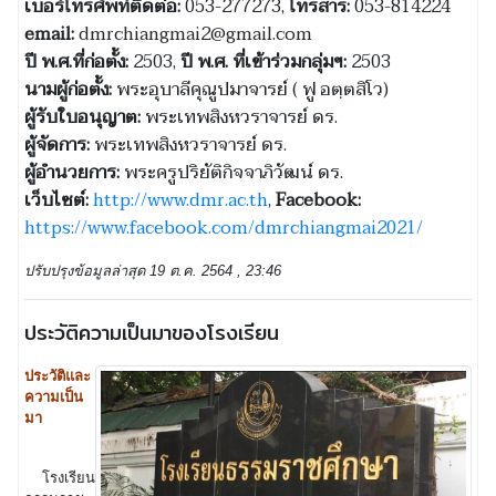
เบอร์โทรศัพท์ติดต่อ:
053-277273,
โทรสาร:
053-814224
email:
dmrchiangmai2@gmail.com
ปี พ.ศ.ที่ก่อตั้ง:
2503,
ปี พ.ศ. ที่เข้าร่วมกลุ่มฯ:
2503
นามผู้ก่อตั้ง:
พระอุบาลีคุณูปมาจารย์ ( ฟู อตฺตสิโว)
ผู้รับใบอนุญาต:
พระเทพสิงหวราจารย์ ดร.
ผู้จัดการ:
พระเทพสิงหวราจารย์ ดร.
ผู้อำนวยการ:
พระครูปริยัติกิจจาภิวัฒน์ ดร.
เว็บไซต์:
http://www.dmr.ac.th
,
Facebook:
https://www.facebook.com/dmrchiangmai2021/
ปรับปรุงข้อมูลล่าสุด 19 ต.ค. 2564 , 23:46
ประวัติความเป็นมาของโรงเรียน
ประวัติและ
ความเป็น
มา
โรงเรียน